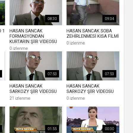
08:30
09:34
 1
HASAN SANCAK
HASAN SANCAK SOBA
FORMASYONDAN
ZEHİRLENMESİ KISA FİLMİ
KURTARIN ŞİİR VİDEOSU
0 izlenme
0 izlenme
07:53
07:53
HASAN SANCAK
HASAN SANCAK
SARKOZY ŞİİR VİDEOSU
SARKOZY ŞİİR VİDEOSU
21 izlenme
0 izlenme
01:55
00:30