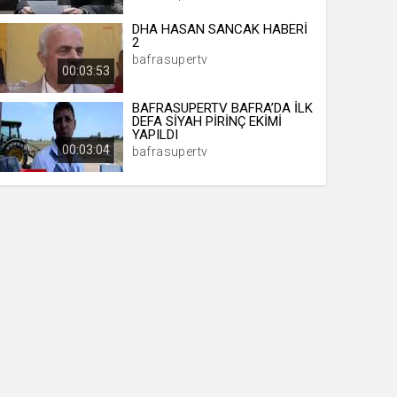
DHA HASAN SANCAK HABERİ
2
bafrasupertv
00:03:53
BAFRASUPERTV BAFRA’DA İLK
DEFA SİYAH PİRİNÇ EKİMİ
YAPILDI
00:03:04
bafrasupertv