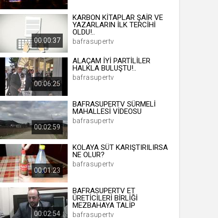
KARBON KİTAPLAR ŞAİR VE
YAZARLARIN İLK TERCİHİ
OLDU!..
 yıl
00:00:37
bafrasupertv
ALAÇAM İYİ PARTİLİLER
HALKLA BULUŞTU!..
ay
bafrasupertv
00:06:25
gün
BAFRASUPERTV SÜRMELİ
ay
MAHALLESİ VİDEOSU
bafrasupertv
ıl
00:02:59
ay
KOLAYA SÜT KARIŞTIRILIRSA
ay
NE OLUR?
bafrasupertv
00:01:23
BAFRASUPERTV ET
ÜRETİCİLERİ BİRLİĞİ
MEZBAHAYA TALİP
00:02:54
bafrasupertv