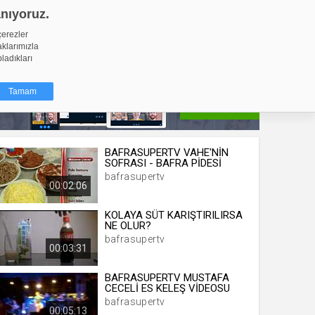
anıyoruz.
GİRİŞ YAP
Video Yükle
çerezler
aklarımızla
pladıkları
Tamam
dığı küçük
BAFRASUPERTV VAHE'NİN
SOFRASI - BAFRA PİDESİ
ınıza
bafrasupertv
00:02:06
ir. İzniniz şu
KOLAYA SÜT KARIŞTIRILIRSA
nlarına
NE OLUR?
şlı hale
bafrasupertv
ğru bir
00:03:31
BAFRASUPERTV MUSTAFA
resi
Türü
CECELİ ES KELEŞ VİDEOSU
 yıl
bafrasupertv
00:05:13