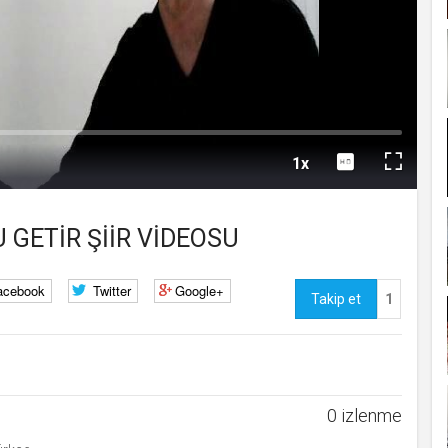
kullanmakta olduğu
çerezleri ve içeriğini
göstermek ve izin
Oynat
almak
uuid
.web.tv
İsimsiz
10
kullanıcılardan site
içeriği istatistiğini
almak
lang
.web.tv
Seçilen dil tercihini
1 
Oynatma
tutmak
Hızı
1x
webtvs
.web.tv
Oturum verisini
1 
Tam
tutmak
[hash]
.web.tv
Oturum doğrulama
1 
Ekran
GETİR ŞİİR VİDEOSU
verisi
channelCategories
.web.tv
Site içeriği önerme
1 y
voteLike*
.web.tv
İsimsiz ziyaretçi için
1 
acebook
Twitter
Google+
site içeriği beğenme
Takip et
1
voteDislike*
.web.tv
İsimsiz ziyaretçi için
1 
site içeriği
beğenmeme
0 izlenme