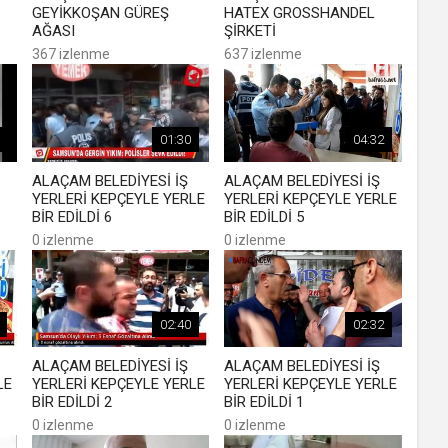
GEYİKKOŞAN GÜREŞ
HATEX GROSSHANDEL
AĞASI
ŞİRKETİ
367 izlenme
637 izlenme
01:30
04:32
ALAÇAM BELEDİYESİ İŞ
ALAÇAM BELEDİYESİ İŞ
YERLERİ KEPÇEYLE YERLE
YERLERİ KEPÇEYLE YERLE
BİR EDİLDİ 6
BİR EDİLDİ 5
0 izlenme
0 izlenme
02:40
02:32
ALAÇAM BELEDİYESİ İŞ
ALAÇAM BELEDİYESİ İŞ
LE
YERLERİ KEPÇEYLE YERLE
YERLERİ KEPÇEYLE YERLE
BİR EDİLDİ 2
BİR EDİLDİ 1
0 izlenme
0 izlenme