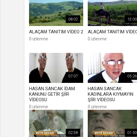
08:02
13:00
ALAÇAM TANITIM VİDEO 2
ALAÇAM TANITIM VİDEO
0 izlenme
0 izlenme
07:07
05:26
HASAN SANCAK İDAM
HASAN SANCAK
KANUNU GETİR ŞİİR
KADINLARA KIYMAYIN
VİDEOSU
ŞİİR VİDEOSU
0 izlenme
0 izlenme
02:38
01:50