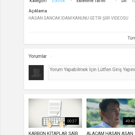
Kategori
Etkinlik
Eklenme Tarihi
Dil
T
Açıklama
HASAN SANCAK İDAM KANUNU GETİR ŞİİR VİDEOSU
Yorumlar
00:37
49:43
KARBON KİTAPLAR ŞAİR
ALAÇAM HASAN ASAN