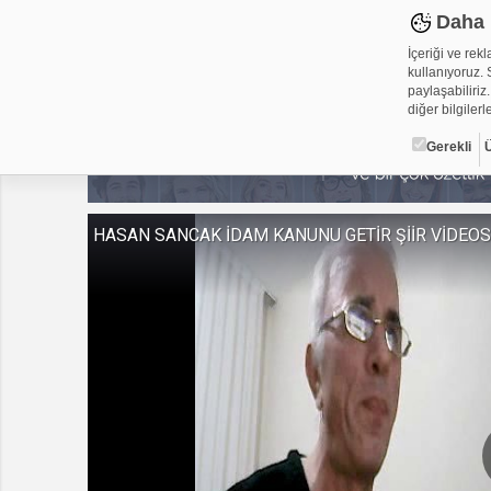
Daha 
İçeriği ve rek
kullanıyoruz. S
paylaşabiliriz.
diğer bilgilerle
Gerekli
Çerez ned
HASAN SANCAK İDAM KANUNU GETİR ŞİİR VİDEO
Çerezler, web-
metin dosyalar
yerleştirebiliy
kullanmaktadır
alanlar için ge
Gerekli
Üçüncü Par