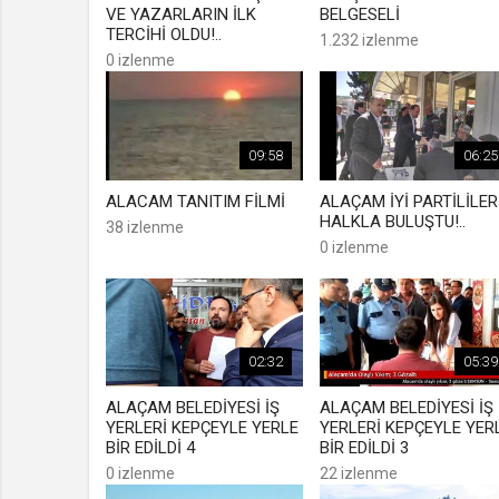
VE YAZARLARIN İLK
BELGESELİ
TERCİHİ OLDU!..
1.232 izlenme
0 izlenme
09:58
06:25
ALACAM TANITIM FİLMİ
ALAÇAM İYİ PARTİLİLER
HALKLA BULUŞTU!..
38 izlenme
0 izlenme
02:32
05:39
ALAÇAM BELEDİYESİ İŞ
ALAÇAM BELEDİYESİ İŞ
YERLERİ KEPÇEYLE YERLE
YERLERİ KEPÇEYLE YER
BİR EDİLDİ 4
BİR EDİLDİ 3
0 izlenme
22 izlenme