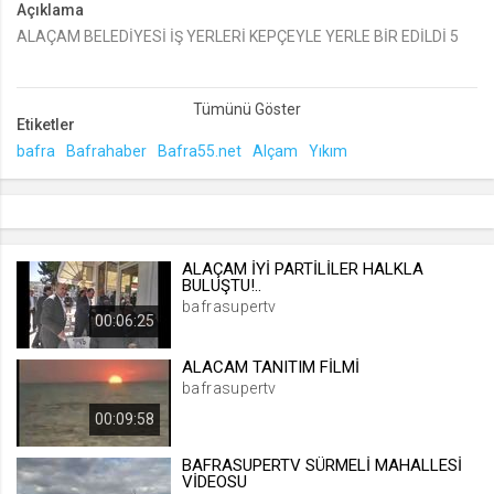
Açıklama
ALAÇAM BELEDİYESİ İŞ YERLERİ KEPÇEYLE YERLE BİR EDİLDİ 5
lang
.web.tv
Seçilen dil tercihini tutmak
1 ay
Etiketler
bafra
Bafrahaber
Bafra55.net
Alçam
Yıkım
webtvs
.web.tv
Oturum verisini tutmak
ALAÇAM İYİ PARTİLİLER HALKLA
1 gün
BULUŞTU!..
bafrasupertv
00:06:25
[hash]
ALACAM TANITIM FİLMİ
.web.tv
bafrasupertv
Oturum doğrulama verisi
00:09:58
1 ay
BAFRASUPERTV SÜRMELİ MAHALLESİ
VİDEOSU
channelCategories