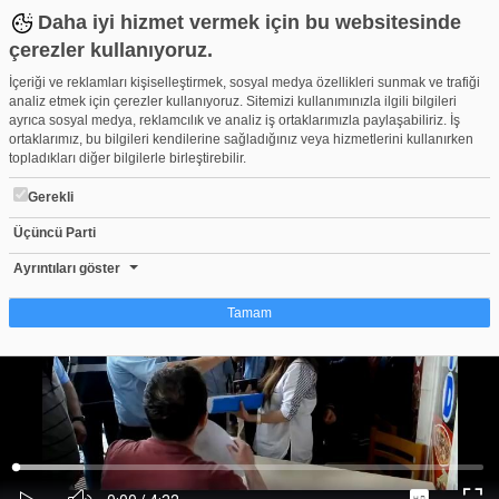
Daha iyi hizmet vermek için bu websitesinde
çerezler kullanıyoruz.
İçeriği ve reklamları kişiselleştirmek, sosyal medya özellikleri sunmak ve trafiği
analiz etmek için çerezler kullanıyoruz. Sitemizi kullanımınızla ilgili bilgileri
ayrıca sosyal medya, reklamcılık ve analiz iş ortaklarımızla paylaşabiliriz. İş
ortaklarımız, bu bilgileri kendilerine sağladığınız veya hizmetlerini kullanırken
topladıkları diğer bilgilerle birleştirebilir.
Gerekli
Üçüncü Parti
ALAÇAM BELEDİYESİ İŞ YERLERİ KEPÇEYLE YERLE BİR EDİLDİ
Beğen
Beğenme
Pay
Ayrıntıları göster
0
Tamam
Çerez nedir?
Çerezler, web-sitelerinin, kullanıcıların deneyimlerini daha verimli hale getirmek
amacıyla kullandığı küçük metin dosyalarıdır. Yasalara göre, bu sitenin
işletilmesi için kesinlikle gerekli olan çerezleri cihazınıza yerleştirebiliyoruz.
Diğer çerez türleri için sizden izin almamız gerekiyor. Bu site farklı çerez türleri
Yüklendi
:
Yükleniyor
:
kullanmaktadır. Bazı çerezler, sayfalarımızda yer alan üçüncü şahıs hizmetleri
0%
0%
Ses
tarafından yerleştirilir. İzniniz şu alanlar için geçerlidir: web.tv