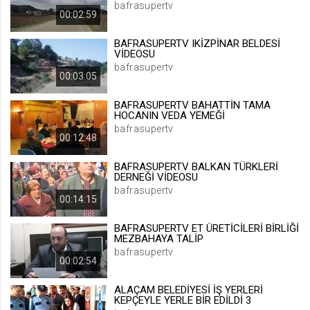
bafrasupertv
00:02:59
.web.tv
Site içeriği önerme
BAFRASUPERTV IKİZPİNAR BELDESİ
1 yıl
VİDEOSU
bafrasupertv
00:03:05
voteLike*
BAFRASUPERTV BAHATTİN TAMA
.web.tv
HOCANIN VEDA YEMEĞİ
İsimsiz ziyaretçi için site içeriği
bafrasupertv
00:12:48
beğenme
1 ay
BAFRASUPERTV BALKAN TÜRKLERİ
DERNEĞİ VİDEOSU
bafrasupertv
voteDislike*
00:14:15
.web.tv
BAFRASUPERTV ET ÜRETİCİLERİ BİRLİĞİ
İsimsiz ziyaretçi için site içeriği
MEZBAHAYA TALİP
beğenmeme
bafrasupertv
00:02:54
1 ay
ALAÇAM BELEDİYESİ İŞ YERLERİ
KEPÇEYLE YERLE BİR EDİLDİ 3